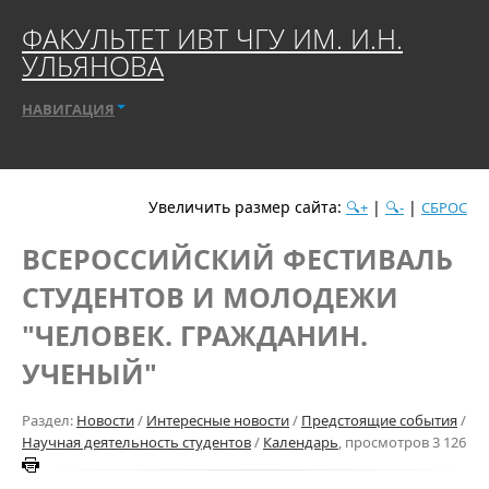
ФАКУЛЬТЕТ ИВТ ЧГУ ИМ. И.Н.
УЛЬЯНОВА
НАВИГАЦИЯ
Увеличить размер сайта:
|
|
🔍+
🔍-
СБРОС
ВСЕРОССИЙСКИЙ ФЕСТИВАЛЬ
СТУДЕНТОВ И МОЛОДЕЖИ
"ЧЕЛОВЕК. ГРАЖДАНИН.
УЧЕНЫЙ"
Раздел:
Новости
/
Интересные новости
/
Предстоящие события
/
Научная деятельность студентов
/
Календарь
, просмотров 3 126