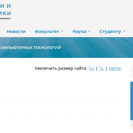
Новости
Факультет
Наука
Студенту
 КОМПЬЮТЕРНЫХ ТЕХНОЛОГИЙ
Увеличить размер сайта:
|
|
🔍+
🔍-
СБРОС
дате
популярности
посещаемости
алфавиту