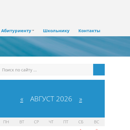
Абитуриенту
Школьнику
Контакты
«
АВГУСТ 2026
»
ПН
ВТ
СР
ЧТ
ПТ
СБ
ВС