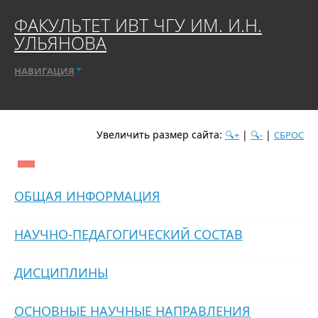
ФАКУЛЬТЕТ ИВТ ЧГУ ИМ. И.Н.
УЛЬЯНОВА
НАВИГАЦИЯ
Увеличить размер сайта:
|
|
🔍+
🔍-
СБРОС
дате
популярности
посещаемости
алфавиту
ОБЩАЯ ИНФОРМАЦИЯ
НАУЧНО-ПЕДАГОГИЧЕСКИЙ СОСТАВ
ДИСЦИПЛИНЫ
ОСНОВНЫЕ НАУЧНЫЕ НАПРАВЛЕНИЯ