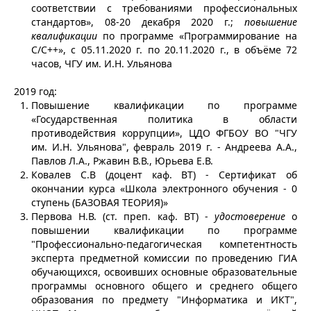
соответствии с требованиями профессиональных
стандартов», 08-20 декабря 2020 г.;
повышение
квалификации
по программе «Программирование на
С/С++», с 05.11.2020 г. по 20.11.2020 г., в объёме 72
часов, ЧГУ им. И.Н. Ульянова
2019 год:
Повышение квалификации по программе
«Государственная политика в области
противодействия коррупции», ЦДО ФГБОУ ВО "ЧГУ
им. И.Н. Ульянова", февраль 2019 г. - Андреева А.А.,
Павлов Л.А., Ржавин В.В., Юрьева Е.В.
Ковалев С.В (доцент каф. ВТ) - Сертификат об
окончании курса «Школа электронного обучения - 0
ступень (БАЗОВАЯ ТЕОРИЯ)»
Первова Н.В. (ст. преп. каф. ВТ) -
удостоверение
о
повышении квалификации по программе
"Профессионально-педагогическая компетентность
эксперта предметной комиссии по проведению ГИА
обучающихся, освоивших основные образовательные
программы основного общего и среднего общего
образования по предмету "Информатика и ИКТ",