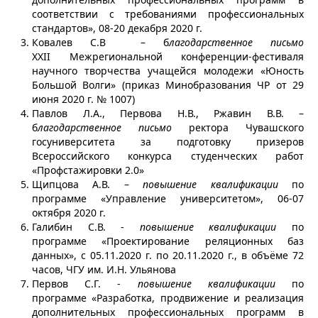
соответствии с требованиями профессиональных
стандартов», 08-20 декабря 2020 г.
Ковалев С.В – б
лагодарственное письмо
XXII Межрегиональной конференции-фестиваля
научного творчества учащейся молодежи «Юность
Большой Волги» (приказ Минобразования ЧР от 29
июня 2020 г. № 1007)
Павлов Л.А., Первова Н.В., Ржавин В.В. –
б
лагодарственное письмо
ректора Чувашского
госуниверситета за подготовку призеров
Всероссийского конкурса студенческих работ
«Профстажировки 2.0»
Щипцова А.В. –
повышение квалификации
по
программе «Управление университетом», 06-07
октября 2020 г.
Галибин С.В. -
повышение квалификации
по
программе «Проектирование реляционных баз
данных», с 05.11.2020 г. по 20.11.2020 г., в объёме 72
часов, ЧГУ им. И.Н. Ульянова
Первов С.Г. -
повышение квалификации
по
программе «Разработка, продвижение и реализация
дополнительных профессиональных программ в