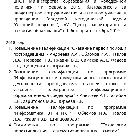
ЦНОТ Министерства образования и молодёжной
политики ЧР, февраль 2019; благодарность за
плодотворное сотрудничество и активное участие в
проведении Городской методической недели
"Осенний педсовет", АУ "Центр мониторинга и
развития образования" г.Чебоксары, сентябрь 2019.
2018 год:
Повышение квалификации "Оказание первой помощи
пострадавшим" - Андреева А.А., Обломов И.А., Павлов
Л.А., Первова Н.В., Ржавин В.В., Симаков А.Л., Фадеев
С.Г., Щипцова А.В., Юрьева Е.В.;
Повышение квалификации по программе
"Информационные и коммуникативные технологии в
деятельности преподавателя высшей школы в
условиях электронной информационно-
образовательной среды вуза" - Алексеев А.Г., Галибин
С.В., Харитонов М.Ю., Юрьева Е.В.;
Повышение квалификации по программе
"Информатика, ВТ и ИКТ" - Обломов И.А., Павлов
Л.А., Ржавин В.В., Щипцова А.В.;
Стажировка по программе "Технологии
проектирования автоматизированных систем" -