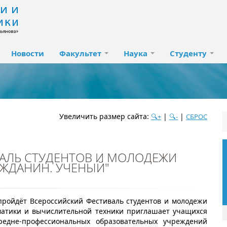
Новости
Факультет
Наука
Студенту
Увеличить размер сайта:
|
|
🔍+
🔍-
СБРОС
дате
АЛЬ СТУДЕНТОВ И МОЛОДЕЖИ
популярности
посещаемости
алфавиту
АЖДАНИН. УЧЕНЫЙ"
 пройдёт Всероссийский Фестиваль студентов и молодежи
матики и вычислительной техники приглашает учащихся
редне-профессиональных образовательных учреждений