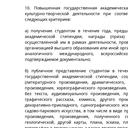
10. Повышенная государственная академическ
культурно-творческой деятельности при соот
следующих критериев:
а) получение студентом в течение года, пред
академической стипендии, награды (приза) 
осуществленной им в рамках деятельности, про
организацией высшего образования или иной орган
аналогичного международного, всероссийск
подтверждаемое документально;
б) публичное представление студентом в теч
государственной академической стипендии, со
(литературного произведения, драматического,
произведения, хореографического произведения,
без текста, аудиовизуального произведения, п
графического рассказа, комикса, другого про
декоративно-прикладного, сценографического иск
садово-паркового искусства, в том числе в виде 
произведения, произведения, полученного с
геологической, другой карты, плана, эскиза, п
топографии и другим наукам, а также другого про