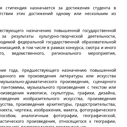
ая стипендия назначается за достижения студента в
ветствии этих достижений одному или нескольким из
шествующего назначению повышенной государственной
за результаты культурно-творческой деятельности,
водимой федеральной государственной образовательной
изацией, в том числе в рамках конкурса, смотра и иного
ого, ведомственного, регионального мероприятия,
ение года, предшествующего назначению повышенной
зданного им произведения литературы или искусства
 музыкально-драматического произведения, сценарного
 пантомимы, музыкального произведения с текстом или
роизведения живописи, скульптуры, графики, дизайна,
изведения изобразительного искусства, произведения
усства, произведения архитектуры, градостроительства,
проекта, чертежа, изображения, макета, фотографического
пособом, аналогичным фотографии, географической,
ластического произведения, относящегося к географии,
изведения), подтверждаемое документально;