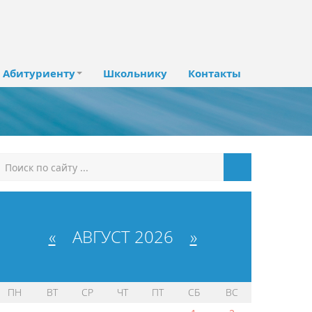
Абитуриенту
Школьнику
Контакты
«
АВГУСТ 2026
»
ПН
ВТ
СР
ЧТ
ПТ
СБ
ВС