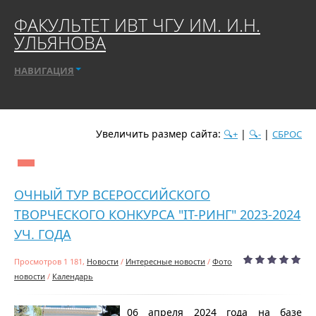
ФАКУЛЬТЕТ ИВТ ЧГУ ИМ. И.Н.
УЛЬЯНОВА
НАВИГАЦИЯ
Увеличить размер сайта:
|
|
🔍+
🔍-
СБРОС
дате
популярности
посещаемости
алфавиту
ОЧНЫЙ ТУР ВСЕРОССИЙСКОГО
ТВОРЧЕСКОГО КОНКУРСА "IT-РИНГ" 2023-2024
УЧ. ГОДА
Просмотров 1 181,
Новости
/
Интересные новости
/
Фото
новости
/
Календарь
06 апреля 2024 года на базе