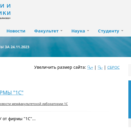
Новости
Факультет
Наука
Студенту
 ЗА 24.11.2023
Увеличить размер сайта:
|
|
🔍+
🔍-
СБРОС
дате
популярности
посещаемости
алфавиту
РМЫ "1С"
овости межфакультетской лаборатории 1С
 от фирмы "1С"...