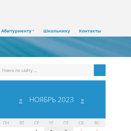
Абитуриенту
Школьнику
Контакты
«
НОЯБРЬ 2023
»
ПН
ВТ
СР
ЧТ
ПТ
СБ
ВС