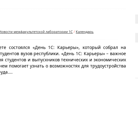
Новости межфакультетской лаборатории 1С
/
Календарь
ете состоялся «День 1С: Карьеры», который собрал на
тудентов вузов республики. «День 1С: Карьеры» – важное
я студентов и выпускников технических и экономических
нем помогает узнать о возможностях для трудоустройства
да....