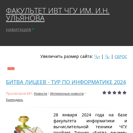
ФАКУЛЬТЕТ ИВТ ЧГУ ИМ. И.Н.
УЛЬЯНОВА
НАВИГАЦИЯ
Увеличить размер сайта:
|
|
🔍+
🔍-
СБРОС
дате
популярности
посещаемости
алфавиту
БИТВА ЛИЦЕЕВ - ТУР ПО ИНФОРМАТИКЕ 2024
Просмотров 681,
Новости
/
Интересные новости
/
Календарь
28 января 2024 года на базе
факультета информатики и
вычислительной техники ЧГУ
пройдет Турнир «Битва лицеев»