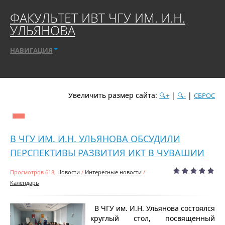
ФАКУЛЬТЕТ ИВТ ЧГУ ИМ. И.Н.
УЛЬЯНОВА
НАВИГАЦИЯ
Увеличить размер сайта:
|
|
🔍+
🔍-
СБРОС
дате
популярности
посещаемости
алфавиту
В ЧГУ ИМ. И.Н. УЛЬЯНОВА ОБСУДИЛИ
ПЕРСПЕКТИВЫ РАЗВИТИЯ ИКТ В ЧУВАШИИ
Просмотров 618,
Новости
/
Интересные новости
/
Календарь
В ЧГУ им. И.Н. Ульянова состоялся
круглый стол, посвященный