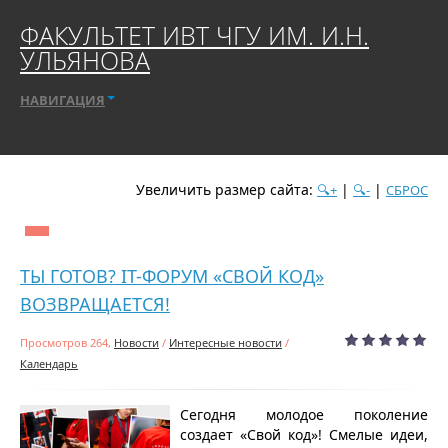
ФАКУЛЬТЕТ ИВТ ЧГУ ИМ. И.Н.
УЛЬЯНОВА
НАВИГАЦИЯ
Увеличить размер сайта:
|
|
🔍+
🔍-
СБРОС
дате
популярности
посещаемости
алфавиту
ТЫ ГОТОВ? IT-ФОРУМ «СВОЙ КОД»
ВОЗВРАЩАЕТСЯ!
Просмотров 264,
Новости
/
Интересные новости
/
Календарь
Сегодня молодое поколение
создает «Свой код»! Смелые идеи,