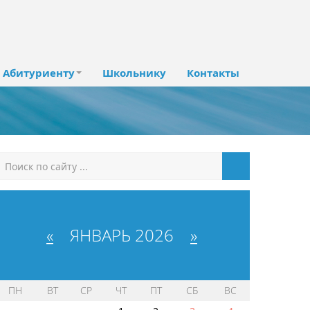
Абитуриенту
Школьнику
Контакты
«
ЯНВАРЬ 2026
»
ПН
ВТ
СР
ЧТ
ПТ
СБ
ВС