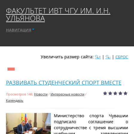
ФАКУЛЬТЕТ ИВТ ЧГУ ИМ. И.Н.
УЛЬЯНОВА
НАВИГАЦИЯ
Увеличить размер сайта:
|
|
🔍+
🔍-
СБРОС
дате
популярности
посещаемости
алфавиту
РАЗВИВАТЬ СТУДЕНЧЕСКИЙ СПОРТ ВМЕСТЕ
Просмотров 148,
Новости
/
Интересные новости
/
Календарь
Министерство спорта Чувашии
подписало соглашение о
сотрудничестве с тремя высшими
учебными заведениями