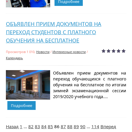
Подробнее
ОБЪЯВЛЕН ПРИЕМ ДОКУМЕНТОВ НА
ПЕРЕХОД СТУДЕНТОВ С ПЛАТНОГО
ОБУЧЕНИЯ НА БЕСПЛАТНОЕ
Просмотров 1 010,
Новости
/
Интересные новости
/
Календарь
Объявлен прием документов на
переход обучающихся с платного
обучения на бесплатное по итогам
зимней экзаменационной сессии
2019/2020 учебного года....
Подробнее
Назад
1
...
82
83
84
85
86
87
88
89
90
...
114
Вперед