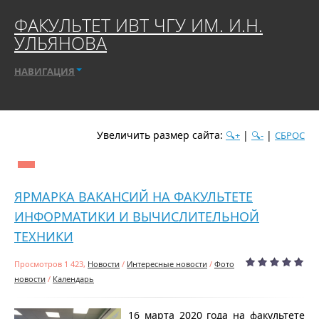
ФАКУЛЬТЕТ ИВТ ЧГУ ИМ. И.Н.
УЛЬЯНОВА
НАВИГАЦИЯ
Увеличить размер сайта:
|
|
🔍+
🔍-
СБРОС
дате
популярности
посещаемости
алфавиту
ЯРМАРКА ВАКАНСИЙ НА ФАКУЛЬТЕТЕ
ИНФОРМАТИКИ И ВЫЧИСЛИТЕЛЬНОЙ
ТЕХНИКИ
Просмотров 1 423,
Новости
/
Интересные новости
/
Фото
новости
/
Календарь
16 марта 2020 года на факультете