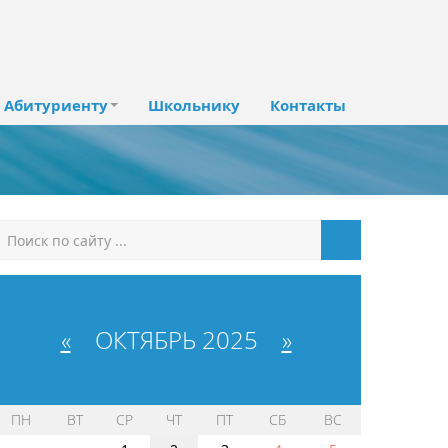
Абитуриенту
Школьнику
Контакты
«
ОКТЯБРЬ 2025
»
ПН
ВТ
СР
ЧТ
ПТ
СБ
ВС