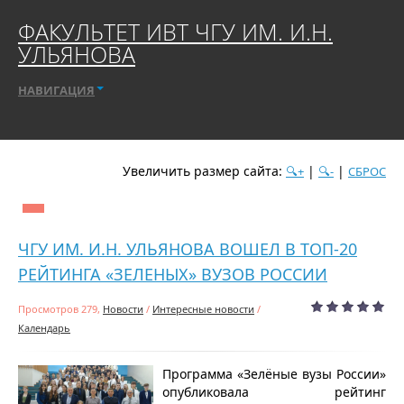
ФАКУЛЬТЕТ ИВТ ЧГУ ИМ. И.Н.
УЛЬЯНОВА
НАВИГАЦИЯ
Увеличить размер сайта:
|
|
🔍+
🔍-
СБРОС
дате
популярности
посещаемости
алфавиту
ЧГУ ИМ. И.Н. УЛЬЯНОВА ВОШЕЛ В ТОП-20
РЕЙТИНГА «ЗЕЛЕНЫХ» ВУЗОВ РОССИИ
Просмотров 279,
Новости
/
Интересные новости
/
Календарь
Программа «Зелёные вузы России»
опубликовала рейтинг