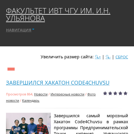
ФАКУЛЬТЕТ ИВТ ЧГУ ИМ. И.Н.
УЛЬЯНОВА
НАВИГАЦИЯ
Увеличить размер сайта:
|
|
🔍+
🔍-
СБРОС
дате
популярности
посещаемости
алфавиту
ЗАВЕРШИЛСЯ ХАКАТОН СODE4CHUVSU
Просмотров 864,
Новости
/
Интересные новости
/
Фото
новости
/
Календарь
Завершился самый морозный
Хакатон Сode4Chuvsu в рамках
программы Предпринимательской
Точки кипения Чувашского