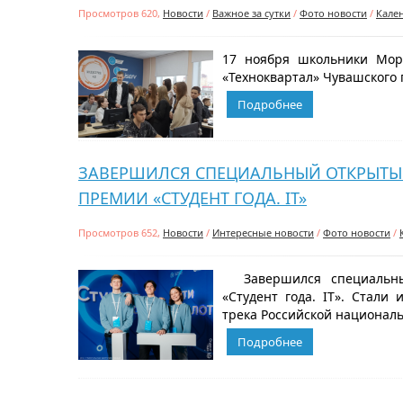
Просмотров 620,
Новости
/
Важное за сутки
/
Фото новости
/
Кале
17 ноября школьники Морг
«Техноквартал» Чувашского г
Подробнее
ЗАВЕРШИЛСЯ СПЕЦИАЛЬНЫЙ ОТКРЫТЫ
ПРЕМИИ «СТУДЕНТ ГОДА. IT»
Просмотров 652,
Новости
/
Интересные новости
/
Фото новости
/
Завершился специальный
«Студент года. IT». Стали
трека Российской национальн
Подробнее