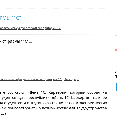
РМЫ "1С"
овости межфакультетской лаборатории 1С
 от фирмы "1С"...
1
Г
Р
в
П
Новости межфакультетской лаборатории 1С
/
Календарь
ете состоялся «День 1С: Карьеры», который собрал на
тудентов вузов республики. «День 1С: Карьеры» – важное
я студентов и выпускников технических и экономических
нем помогает узнать о возможностях для трудоустройства
да....