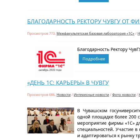
БЛАГОДАРНОСТЬ РЕКТОРУ ЧУВГУ ОТ ФИ
Просмотров 773,
Межфакультетская базовая лаборатория «1С»
/
Н
Благодарность Ректору ЧувГУ
Подробнее
«ДЕНЬ 1С: КАРЬЕРЫ» В ЧУВГУ
Просмотров 686,
Новости
/
Интересные новости
/
Фото новости
/
В Чувашском госуниверсит
одной площадке более 200 с
мероприятие фирмы «1С» дл
специальностей. Участие в 
и адаптироваться к рынку тру