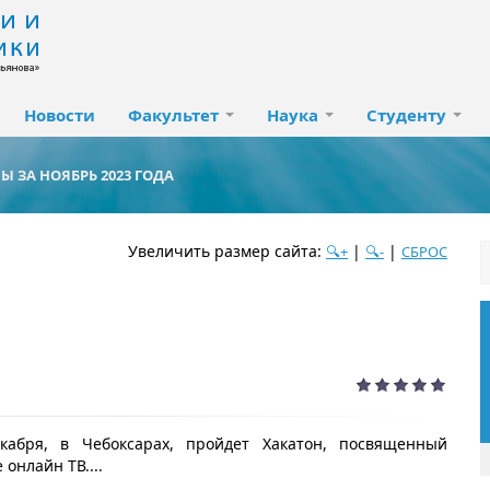
Новости
Факультет
Наука
Студенту
Ы ЗА НОЯБРЬ 2023 ГОДА
Увеличить размер сайта:
|
|
🔍+
🔍-
СБРОС
дате
популярности
посещаемости
алфавиту
абря, в Чебоксарах, пройдет Хакатон, посвященный
 онлайн ТВ....