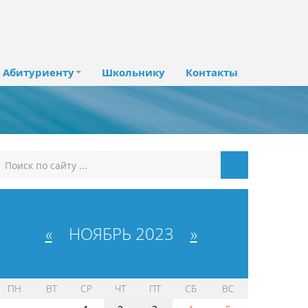
Абитуриенту
Школьнику
Контакты
«
НОЯБРЬ 2023
»
ПН
ВТ
СР
ЧТ
ПТ
СБ
ВС