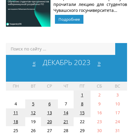
прочитали лекцию для студентов
Чувашского госуниверситета...
Подробнее
«
ДЕКАБРЬ 2023
»
ПН
ВТ
СР
ЧТ
ПТ
СБ
ВС
1
2
3
4
5
6
7
8
9
10
11
12
13
14
15
16
17
18
19
20
21
22
23
24
25
26
27
28
29
30
31