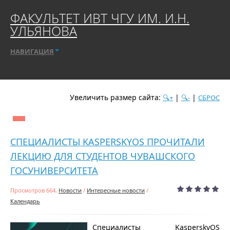
ФАКУЛЬТЕТ ИВТ ЧГУ ИМ. И.Н.
УЛЬЯНОВА
НАВИГАЦИЯ
Увеличить размер сайта:
|
|
🔍+
🔍-
СБРОС
дате
популярности
посещаемости
алфавиту
СПЕЦИАЛИСТЫ KASPERSKYOS ПРОЧИТАЛИ
ЛЕКЦИЮ ДЛЯ СТУДЕНТОВ ЧУВАШСКОГО
ГОСУНИВЕРСИТЕТА
Просмотров 664,
Новости
/
Интересные новости
/
Календарь
Специалисты KasperskyOS