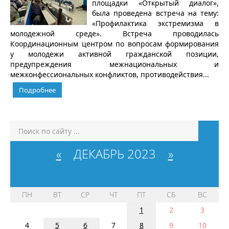
площадки «Открытый диалог»,
была проведена встреча на тему:
«Профилактика экстремизма в
молодежной среде». Встреча проводилась
Координационным центром по вопросам формирования
у молодежи активной гражданской позиции,
предупреждения межнациональных и
межконфессиональных конфликтов, противодействия...
Подробнее
«
ДЕКАБРЬ 2023
»
ПН
ВТ
СР
ЧТ
ПТ
СБ
ВС
1
2
3
4
5
6
7
8
9
10