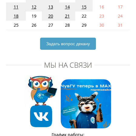
11
12
13
14
15
16
17
18
19
20
21
22
23
24
25
26
27
28
29
30
31
Задать вопрос декану
МЫ НА СВЯЗИ
График работы: