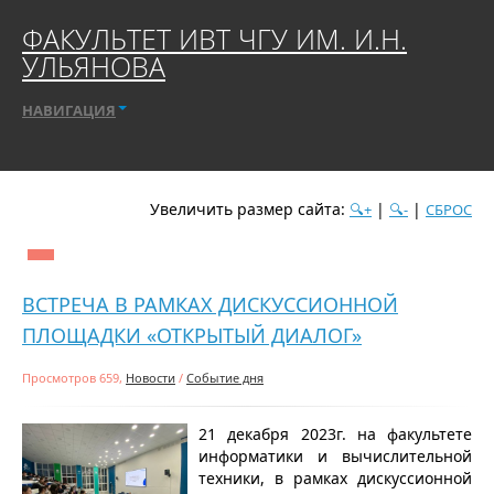
ФАКУЛЬТЕТ ИВТ ЧГУ ИМ. И.Н.
УЛЬЯНОВА
НАВИГАЦИЯ
Увеличить размер сайта:
|
|
🔍+
🔍-
СБРОС
дате
популярности
посещаемости
алфавиту
ВСТРЕЧА В РАМКАХ ДИСКУССИОННОЙ
ПЛОЩАДКИ «ОТКРЫТЫЙ ДИАЛОГ»
Просмотров 659,
Новости
/
Событие дня
21 декабря 2023г. на факультете
информатики и вычислительной
техники, в рамках дискуссионной